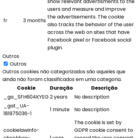
show relevant advertisments to the
users and measure and improve
the advertisements. The cookie
fr
3 months
also tracks the behavior of the user
across the web on sites that have
Facebook pixel or Facebook social
plugin.
Outros
Outros
Outros cookies não categorizados são aqueles que
ainda não foram classificados em uma categoria.
Cookie
Duração
Descrição
_ga_SFH604KYEG
2 years
No description
_gat_UA-
1 minute
No description
181975036-1
The cookie is set by
cookielawinfo-
GDPR cookie consent to
checkbox-
1 year
record the user consent