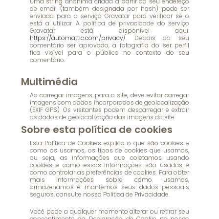
Uma string anónima criada a partir do seu endereço
de email (também designada por hash) pode ser
enviada para o serviço Gravatar para verificar se o
está a utilizar. A política de privacidade do serviço
Gravatar está disponível aqui:
https://automattic.com/privacy/
. Depois do seu
comentário ser aprovado, a fotografia do ser perfil
fica visível para o público no contexto do seu
comentário.
Multimédia
Ao carregar imagens para o site, deve evitar carregar
imagens com dados incorporados de geolocalização
(EXIF GPS). Os visitantes podem descarregar e extrair
os dados de geolocalização das imagens do site.
Sobre esta política de cookies
Esta Política de Cookies explica o que são cookies e
como os usamos, os tipos de cookies que usamos,
ou seja, as informações que coletamos usando
cookies e como essas informações são usadas e
como controlar as preferências de cookies. Para obter
mais informações sobre como usamos,
armazenamos e mantemos seus dados pessoais
seguros, consulte nossa Política de Privacidade.
Você pode a qualquer momento alterar ou retirar seu
consentimento da Declaração de Cookie no nosso