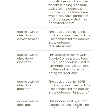
analytics report of how the
website is doing. The data
collected including the
number visitors, the source
where they have come from,
and the pages visted in an
anonymous form.
cookielawinfo-
The cookie is set by GDPR
checkbox-
cookie consent to record the
advertisement
user consent for the cookies
in the category
“Advertisement”.
cookielawinfo-
This cookies is set by GDPR
checkbox-
Cookie Consent WordPress
analytics
Plugin. The cookie is used to
remember the user consent
for the cookies under the
category “Analytics”.
cookielawinfo-
The cookie is set by GDPR
checkbox-
cookie consent to record the
functional
user consent for the cookies
in the category “Functional”.
cookielawinfo-
This cookie is set by GDPR
checkbox-
Cookie Consent plugin. The