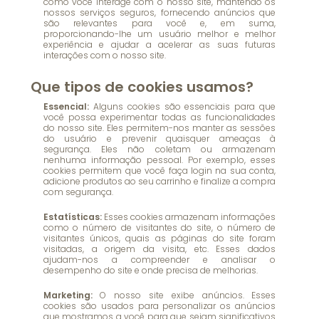
como você interage com o nosso site, mantendo os
nossos serviços seguros, fornecendo anúncios que
são relevantes para você e, em suma,
proporcionando-lhe um usuário melhor e melhor
experiência e ajudar a acelerar as suas futuras
interações com o nosso site.
Que tipos de cookies usamos?
Essencial:
Alguns cookies são essenciais para que
você possa experimentar todas as funcionalidades
do nosso site. Eles permitem-nos manter as sessões
do usuário e prevenir quaisquer ameaças à
segurança. Eles não coletam ou armazenam
nenhuma informação pessoal. Por exemplo, esses
cookies permitem que você faça login na sua conta,
adicione produtos ao seu carrinho e finalize a compra
com segurança.
Estatísticas:
Esses cookies armazenam informações
como o número de visitantes do site, o número de
visitantes únicos, quais as páginas do site foram
visitadas, a origem da visita, etc. Esses dados
ajudam-nos a compreender e analisar o
desempenho do site e onde precisa de melhorias.
Marketing:
O nosso site exibe anúncios. Esses
cookies são usados ​​para personalizar os anúncios
que mostramos a você para que sejam significativos