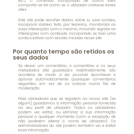
etc.). O conteúdo incorporado de outros sites
comporta-se tal como se o utilizador visitasse esses
sites.
Este site pode recolher dados sobre si, usar cookies,
incorporar rastreio feito por terceiros, monitorizar as
suas interacções com o mesmo, incluindo registar as
interacções com conteúdo incorporado se tiver uma
conta e estiver com sessão iniciada nesse site.
Por quanto tempo são retidos os
seus dados
Se deixar um comentário, o comentário e os seus
metadados são guardados indefinidamente. Isto
acontece de modo a ser possível reconhecer e
aprovar automaticamente quaisquer comentários
seguintes, em vez de os colocar numa fila de
moderação.
Para utilizadores que se registem no nosso site (se
algum), guardamos a informação pessoal fornecida
no seu perfil de utilizador. Todos os utilizadores
podem ver, editar, ou eliminar a sua informação
pessoal a qualquer momento (com a excepção de
não poderem alterar o nome de utilizador). Os
administradores do site podem também ver e editar
essa informação.