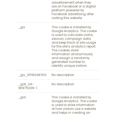
advertisement when they
are on Facebook or a digital
platform powered by
Facebook advertising after
visiting this website.
_ga
This cookie is installed by
Google Analytics. The cookie
is used to calculate visitor,
session, campaign data
and keep track of site usage
for the site’s analytics report.
The cookies store
information anonymously
and assign a randomly
generated number to
identify unique visitors.
_ga_SFH604KYEG
No description
_gat_UA-
No description
181975036-1
_gid
This cookie is installed by
Google Analytics. The cookie
is used to store information
of how visitors use a website
and helps in creating an