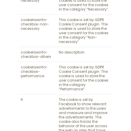
necessary
cookies is used to store the
user consent for the cookies
in the category “Necessary”.
cookielawinfo-
This cookie is set by GDPR
checkbox-non-
Cookie Consent plugin. The
necessary
cookies is used to store the
user consent for the cookies
in the category “Non-
necessary”.
cookielawinfo-
No description
checkbox-others
cookielawinfo-
This cookie is set by GDPR
checkbox-
Cookie Consent plugin. The
performance
cookie is used to store the
user consent for the cookies
in the category
“Performance”.
fr
The cookie is set by
Facebook to show relevant
advertisments to the users
and measure and improve
the advertisements. The
cookie also tracks the
behavior of the user across
the web on sites that have