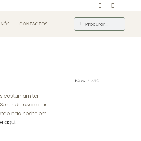
 NÓS
CONTACTOS
Início
>
FAQ
es costumam ter,
 Se ainda assim não
então não hesite em
ue aqui
.