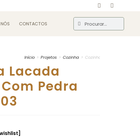
 NÓS
CONTACTOS
Início
>
Projetos
>
Cozinha
>
Cozinha Lacada Branco c
a Lacada
 Com Pedra
#03
wishlist]