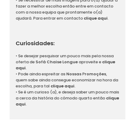
• Se necessitar de mais imagens para o(a) ajudar a
fazer a melhor escolha então entre em contacto
com a nossa equipa que prontamente o(a)
ajudará. Para entrar em contacto
clique aqui
.
Curiosidades:
• Se desejar pesquisar um pouco mais pela nossa
oferta de
Sofá Chaise Longue
aproveite e
clique
aqui
.
• Pode ainda espreitar as
Nossas
P
romoções
,
quem sabe ainda consegue economizar na hora da
escolha, para tal
clique aqui
.
• Se é um curioso (a), e deseja saber um pouco mais
a cerca da história do cómodo quarto então
clique
aqui
.