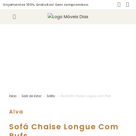
Orçamentos 100% Gratuitos! Sem compromisso.
Início
>
Sala de Estar
>
Sofás
>
AlvaSofá Chaise Longue com Pufs
Alva
Sofá Chaise Longue Com
Pufs