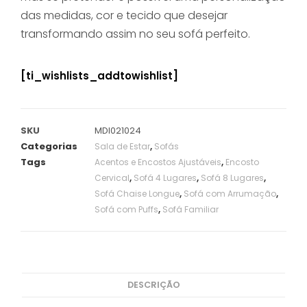
das medidas, cor e tecido que desejar
transformando assim no seu sofá perfeito.
[ti_wishlists_addtowishlist]
SKU
MDI021024
Categorias
,
Sala de Estar
Sofás
Tags
,
Acentos e Encostos Ajustáveis
Encosto
,
,
,
Cervical
Sofá 4 Lugares
Sofá 8 Lugares
,
,
Sofá Chaise Longue
Sofá com Arrumação
,
Sofá com Puffs
Sofá Familiar
DESCRIÇÃO